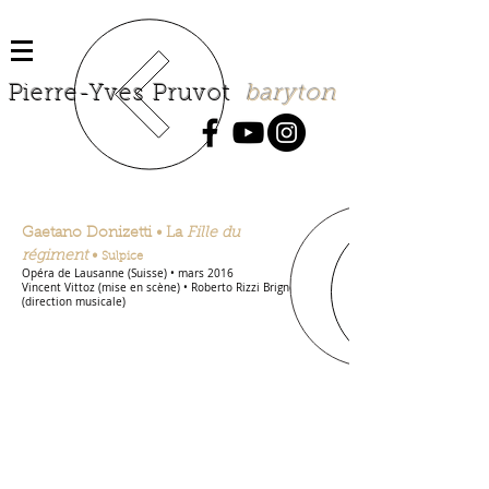
P
ierre-Yves Pruvot
baryton
Gaetano Donizetti • La
Fille du
régiment
•
Sulpice
Opéra de Lausanne (Suisse) • mars 2016
Vincent Vittoz (mise en scène) • Roberto Rizzi Brignoli
(direction musicale)