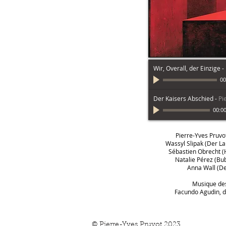
Wir, Overall, der Einzige
-
00
Der Kaisers Abschied
-
Pi
00:0
Pierre-Yves Pruvot
Wassyl Slipak (Der L
Sébastien Obrecht (H
Natalie Pérez (Bub
Anna Wall (D
Musique de
Facundo Agudin, d
© Pierre-Yves Pruvot 2023