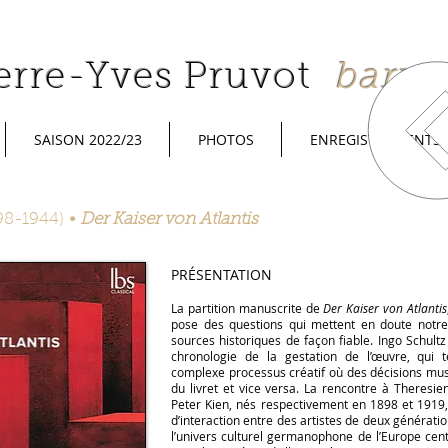
erre-Yves Pruvot
baryt
SAISON 2022/23
PHOTOS
ENREGISTREMENTS
98-1944)
•
Der Kaiser von Atlantis
PRÉSENTATION
La partition manuscrite de
Der Kaiser von Atlantis
pose des questions qui mettent en doute notre 
sources historiques de façon fiable. Ingo Schult
chronologie de la gestation de l’œuvre, qui t
complexe processus créatif où des décisions music
du livret et vice versa. La rencontre à Theresie
Peter Kien, nés respectivement en 1898 et 1919
d’interaction entre des artistes de deux génératio
l’univers culturel germanophone de l’Europe cen