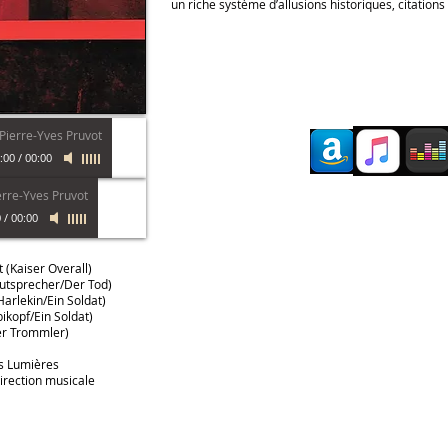
un riche système d’allusions historiques, citations 
Pierre-Yves Pruvot
:00
/
00:00
erre-Yves Pruvot
0
/
00:00
 (Kaiser Overall)
autsprecher/Der Tod)
arlekin/Ein Soldat)
ikopf/Ein Soldat)
er Trommler)
s Lumières
irection musicale