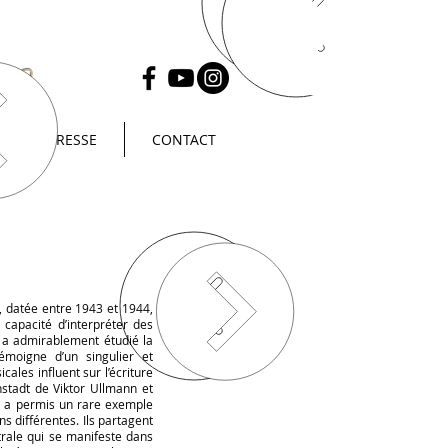
on
PRESSE
CONTACT
, datée entre 1943 et 1944,
capacité d’interpréter des
z a admirablement étudié la
émoigne d’un singulier et
ales influent sur l’écriture
nstadt de Viktor Ullmann et
, a permis un rare exemple
ns différentes. Ils partagent
trale qui se manifeste dans