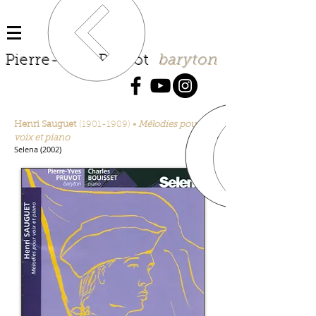
P
ierre-Yves Pruvot
baryton
Henri Sauguet
(1901-1989)
•
Mélodies pour
voix et piano
Selena (2002)