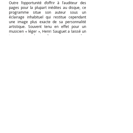
Outre l’opportunité d’offrir à l’auditeur des
pages pour la plupart inédites au disque, ce
programme situe son auteur sous un
éclairage inhabituel qui restitue cependant
une image plus exacte de sa personnalité
artistique. Souvent tenu en effet pour un
musicien « léger », Henri Sauguet a laissé un
imposant catalogue d’œuvres au caractère
spirituel et enjoué mais qui compte également
nombre de partitions – encore ignorées –
empreintes d’un tempérament grave porté à
la mélancolie qu’il a exprimé à travers tous les
genres, non seulement ceux directement liés à
la scène dramatique, opéras (
La Chartreuse de
Parme
,
Les Caprices de Marianne
) et ballets
(La
Rencontre
,
La Dame aux camélias
), mais aussi
les répertoires d’orchestre (
Symphonie «
expiatoire »
), de musique de chambre
(
Deuxième Quatuor à cordes
,
Sonate
crépusculaire
) ou de mélodie (
Les Pénitents en
maillot rose
,
Visions infernales
,
Le Cornette
,
« La
» Chèvrefeuille
,
Sept Chansons de l’alchimiste
…).
Bruno Berenguer