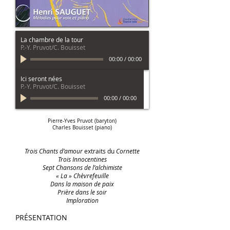
La chambre de la tour
P.-Y. Pruvot/C. Bouisset
00:00
/
00:00
Ici seront nées
P.-Y. Pruvot/C. Bouisset
00:00
/
00:00
Pierre-Yves Pruvot (baryton)
Charles Bouisset (piano)
Trois Chants d’amour
extraits du
Cornette
Trois Innocentines
Sept Chansons de l’alchimiste
« La » Chèvrefeuille
Dans la maison de paix
Prière dans le soir
Imploration
PRÉSENTATION